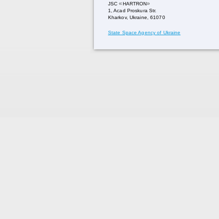
«
»
JSC
HARTRON
1, Acad Proskura Str.
Kharkov, Ukraine, 61070
State Space Agency of Ukraine