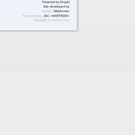
Powered by Drupal
Site developed by
Design:
We
bhunter
«
»
Programming:
JSC
HARTRON
Copyright © Hartron Corp