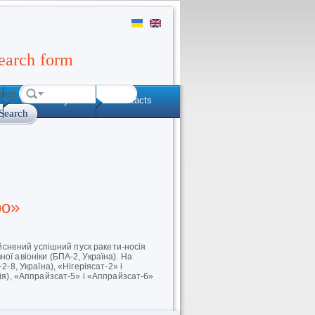
earch form
arch
Our History
Contacts
ро»
дійснений успішний пуск ракети-носія
ої авіоніки (БПА-2, Україна). На
-8, Україна), «Нігеріясат-2» і
лія), «Аппрайзсат-5» і «Аппрайзсат-6»