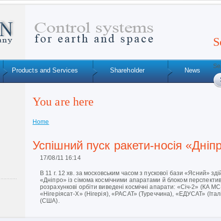
S
Se
Products and Services
Shareholder
News
You are here
Home
Успішний пуск ракети-носія «Дніп
17/08/11 16:14
В 11 г. 12 хв. за московським часом з пускової бази «Ясний» з
«Дніпро» із сімома космічними апаратами й блоком перспективн
розрахункові орбіти виведені космічні апарати: «Січ-2» (КА МС-2
«Нігеріясат-X» (Нігерія), «РАСАТ» (Туреччина), «ЕДУСАТ» (Іта
(США).