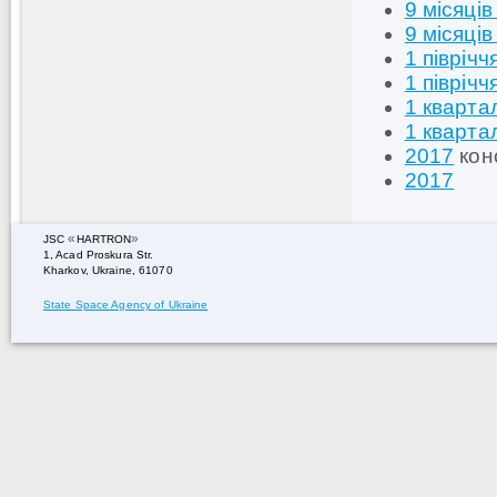
9 місяців
9 місяців
1 піврічч
1 піврічч
1 кварта
1 кварта
2017
кон
2017
«
»
JSC
HARTRON
1, Acad Proskura Str.
Kharkov, Ukraine, 61070
State Space Agency of Ukraine