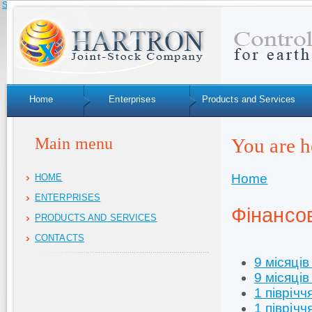
Skip to navigation
Home
Enterprises
Products and Services
Main menu
You are h
Home
HOME
ENTERPRISES
Фінансов
PRODUCTS AND SERVICES
CONTACTS
9 місяців
9 місяців
1 піврічч
1 піврічч