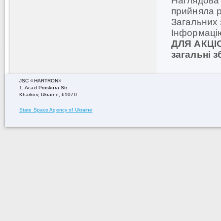
Наглядова 
прийняла р
Загальних
Інформацію
ДЛЯ АКЦІ
загальні 
«
»
JSC
HARTRON
1, Acad Proskura Str.
Kharkov, Ukraine, 61070
State Space Agency of Ukraine