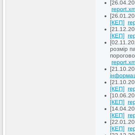
[26.04.2
report.xm
[26.01.2
[КЕП]
re
[21.12.2
[КЕП]
re
[02.11.20
розмір п
порогово
report.xm
[21.10.2
інформаці
[21.10.2
[КЕП]
re
[10.06.2
[КЕП]
re
[14.04.2
[КЕП]
re
[22.01.2
[КЕП]
re