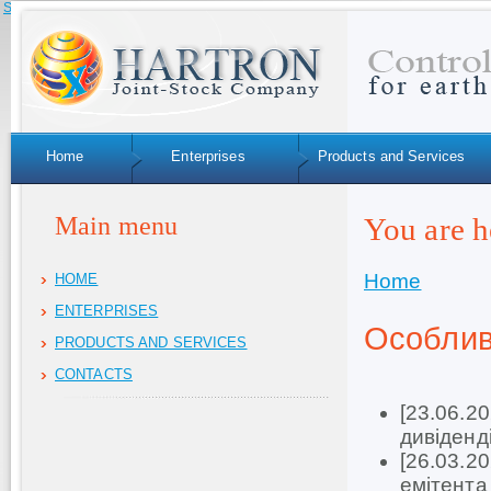
Skip to navigation
Home
Enterprises
Products and Services
Main menu
You are h
Home
HOME
ENTERPRISES
Особлив
PRODUCTS AND SERVICES
CONTACTS
[23.06.2
дивіденд
[26.03.2
емітент