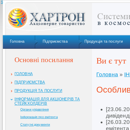
Skip to navigation
Головна
Підприємства
Продукція та послуги
Основні посилання
Ви є тут
Головна
»
І
ГОЛОВНА
ПІДПРИЄМСТВА
Особлив
ПРОДУКЦІЯ ТА ПОСЛУГИ
ІНФОРМАЦІЯ ДЛЯ АКЦІОНЕРІВ ТА
СТЕЙКХОЛДЕРІВ
[23.06.2
Органи управління
дивіденд
Інформація про емітента
[26.03.2
Статутні документи
емітент