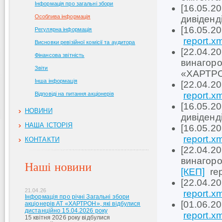
Інформація про загальні збори
[16.05.2
Особлива інформація
дивіденд
[16.05.2
Регулярна інформація
report.xm
Висновки ревізійної комісії та аудитора
[22.04.2
Фінансова звітність
винагоро
Звіти
«ХАРТР
Інша інформація
[22.04.2
report.xm
Відповіді на питання акціонерів
[16.05.2
НОВИНИ
дивіденд
НАША ІСТОРІЯ
[16.05.2
report.xm
КОНТАКТИ
[22.04.2
винагоро
Наші новини
[КЕП]
re
[22.04.2
21.04.26
report.xm
Інформація про річні Загальні збори
[01.06.2
акціонерів АТ «ХАРТРОН», які відбулися
дистанційно 15.04.2026 року
report.xm
15 квітня 2026 року відбулися