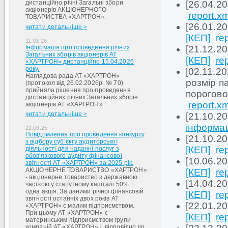
дистанційно річні Загальні збори
[26.04.2
акціонерів АКЦІОНЕРНОГО
report.xm
ТОВАРИСТВА «ХАРТРОН».
[26.01.2
читати детальніше >
[КЕП]
re
11.03.26
Інформація про проведення річних
[21.12.2
Загальних зборів акціонерів АТ
[КЕП]
re
«ХАРТРОН» дистанційно 15.04.2026
року.
[02.11.20
Наглядова рада АТ «ХАРТРОН»
розмір п
(протокол від 26.02.2026р. № 70)
прийняла рішення про проведення
порогово
дистанційних річних Загальних зборів
report.xm
акціонерів АТ «ХАРТРОН»
читати детальніше >
[21.10.2
інформаці
21.08.25
Повідомлення про проведення конкурсу
[21.10.2
з відбору суб’єкту аудиторської
[КЕП]
re
діяльності для наданні послуг з
обов'язкового аудиту фінансової
[10.06.2
звітності АТ «ХАРТРОН» за 2025 рік.
АКЦІОНЕРНЕ ТОВАРИСТВО «ХАРТРОН»
[КЕП]
re
- акціонерне товариство з державною
[14.04.2
часткою у статутному капіталі 50% +
одна акція. За даними річної фінансовій
[КЕП]
re
звітності останніх двох років АТ
[22.01.2
«ХАРТРОН» є малим підприємством.
При цьому АТ «ХАРТРОН» є
[КЕП]
re
материнським підприємством групи
компаній АТ «ХАРТРОН» і, відповідно до