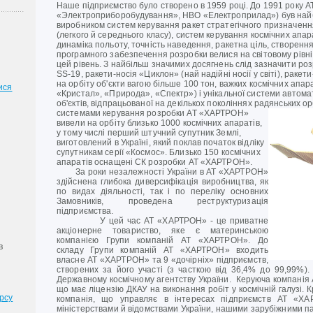
Наше підприємство було створено в 1959 році. До 1991 року А
«Электроприборобудування», НВО «Електроприлад») був най
виробником систем керування ракет стратегічного призначення,
(легкого й середнього класу), систем керування космічних апара
динаміка польоту, точність наведення, ракетна ціль, створен
програмного забезпечення розробки велися на світовому рівн
цей рівень. З найбільш значимих досягнень слід зазначити ро
SS-19, ракети-носія «Циклон» (най надійні носії у світі), раке
на орбіту об'єкти вагою більше 100 тон, важких космічних апар
ися
«Кристал», «Природа», «Спектр») і унікальної системи автома
об'єктів, відпрацьованої на декількох поколіннях радянських о
системами керування розробки АТ «ХАРТРОН»
вивели на орбіту близько 1000 космічних апаратів,
у тому числі перший штучний супутник Землі,
виготовлений в Україні, який поклав початок відліку
супутникам серії «Космос». Близько 150 космічних
апаратів оснащені СК розробки АТ «ХАРТРОН».
За роки незалежності України в АТ «ХАРТРОН»
здійснена глибока диверсифікація виробництва, як
по видах діяльності, так і по переліку основних
Замовників, проведена реструктуризація
підприємства.
У цей час АТ «ХАРТРОН» - це приватне
акціонерне товариство, яке є материнською
компанією Групи компаній АТ «ХАРТРОН». До
в
складу Групи компаній АТ «ХАРТРОН» входить
власне АТ «ХАРТРОН» та 9 «дочірніх» підприємств,
створених за його участі (з часткою від 36,4% до 99,99%)
Державному космічному агентству України. Керуюча компанія
що має ліцензію ДКАУ на виконання робіт у космічній галузі. 
рсу
компанія, що управляє в інтересах підприємств АТ «ХА
міністерствами й відомствами України, нашими зарубіжними па