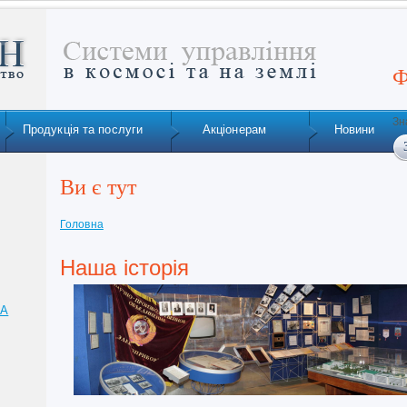
Ф
Зн
Продукція та послуги
Акціонерам
Новини
Ви є тут
Головна
Наша історія
ТА