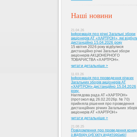
Наші новини
21.04.26
Інформація про річні Загальні збори
акціонерів АТ «ХАРТРОН», які відбул
дистанційно 15.04.2026 року
15 квітня 2026 року відбулися
дистанційно річні Загальні збори
акціонерів АКЦІОНЕРНОГО
ТОВАРИСТВА «ХАРТРОН».
читати детальніше >
11.03.26
Інформація про проведення річних
Загальних зборів акціонерів АТ
«ХАРТРОН» дистанційно 15.04.2026
року.
Наглядова рада АТ «ХАРТРОН»
(протокол від 26.02.2026р. № 70)
прийняла рішення про проведення
дистанційних річних Загальних зборі
акціонерів АТ «ХАРТРОН»
читати детальніше >
21.08.25
Повідомлення про проведення конку
з відбору суб’єкту аудиторської