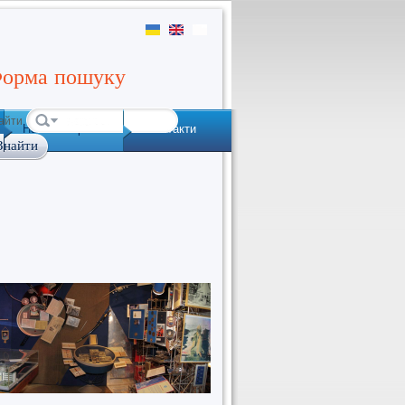
орма пошуку
айти
Наша історія
Контакти