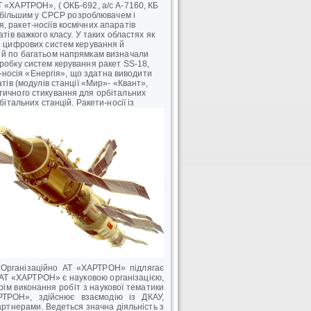
Т «ХАРТРОН», ( ОКБ-692, а/с А-7160, КБ
більшим у СРСР розроблювачем і
 ракет-носіїв космічних апаратів
тів важкого класу. У таких областях як
ня цифрових систем керування й
і й по багатьом напрямкам визначали
зробку систем керування ракет SS-18,
ти-носія «Енергія», що здатна виводити
атів (модулів станції «Мир»- «Квант»,
тичного стикування для орбітальних
рбітальних станцій.
Ракети-носії із
. Організаційно АТ «ХАРТРОН» підлягає
 АТ «ХАРТРОН» є науковою організацією,
Крім виконання робіт з наукової тематики
РТРОН», здійснює взаємодію із ДКАУ,
ртнерами. Ведеться значна діяльність з