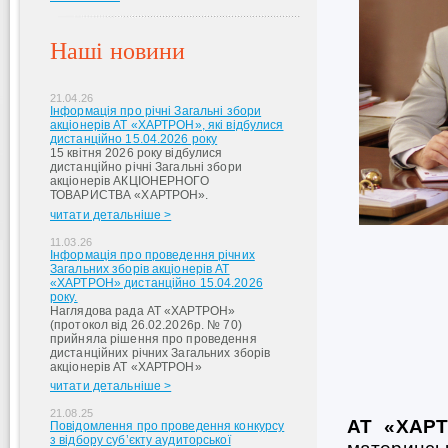
Наші новини
21.04.26
Інформація про річні Загальні збори
акціонерів АТ «ХАРТРОН», які відбулися
дистанційно 15.04.2026 року
15 квітня 2026 року відбулися
дистанційно річні Загальні збори
акціонерів АКЦІОНЕРНОГО
ТОВАРИСТВА «ХАРТРОН».
читати детальніше >
11.03.26
Інформація про проведення річних
Загальних зборів акціонерів АТ
«ХАРТРОН» дистанційно 15.04.2026
року.
Наглядова рада АТ «ХАРТРОН»
(протокол від 26.02.2026р. № 70)
прийняла рішення про проведення
дистанційних річних Загальних зборів
акціонерів АТ «ХАРТРОН»
читати детальніше >
21.08.25
АТ «ХАР
Повідомлення про проведення конкурсу
з відбору суб’єкту аудиторської