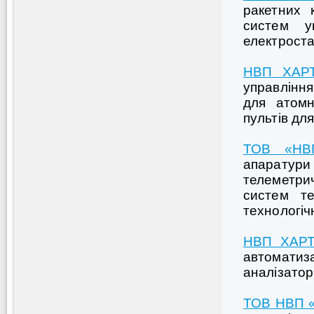
ракетних 
систем у
електроста
НВП ХАР
управління
для атомн
пультів для
ТОВ «НВ
апаратур
телеметри
систем те
технологіч
НВП ХАРТ
автоматиза
аналізатор
ТОВ НВП 