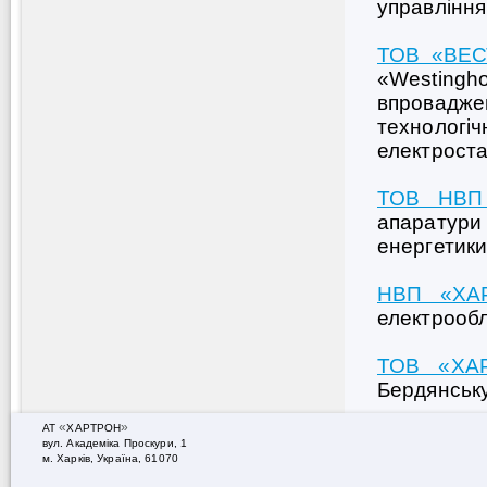
управління
ТОВ «ВЕ
«Westing
впровадже
техноло
електроста
ТОВ НВП
апаратури
енергетики
НВП «ХА
електрообл
ТОВ «ХА
Бердянську
«
»
АТ
ХАРТРОН
вул. Академiка Проскури, 1
м. Харків, Україна, 61070