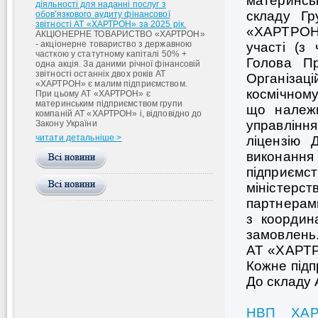
материнсь
діяльності для наданні послуг з
складу Г
обов'язкового аудиту фінансової
звітності АТ «ХАРТРОН» за 2025 рік.
«ХАРТРОН»
АКЦІОНЕРНЕ ТОВАРИСТВО «ХАРТРОН»
- акціонерне товариство з державною
участі (з
часткою у статутному капіталі 50% +
Голова П
одна акція. За даними річної фінансовій
звітності останніх двох років АТ
Організа
«ХАРТРОН» є малим підприємством.
космічному
При цьому АТ «ХАРТРОН» є
материнським підприємством групи
що належи
компаній АТ «ХАРТРОН» і, відповідно до
управлінн
Закону України
читати детальніше >
ліцензію 
виконання 
підприємс
міністерс
партнерами
з координа
замовлень.
АТ «ХАРТРО
Кожне під
До складу 
НВП ХАР