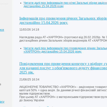
Читати далі
про Інформація про річні Загальні збори акціо
дистанційно 15.04.2026 року
Інформація про проведення річних Загальних збор
дистанційно 15.04.2026 року.
11/03/26 14:18
ися
Наглядова рада АТ «ХАРТРОН» (протокол від 26.02.2026р. № 
дистанційних річних Загальних зборів акціонерів АТ «ХАРТРО
Читати далі
про Інформація про проведення річних Загальни
«ХАРТРОН» дистанційно 15.04.2026 року.
Повідомлення про проведення конкурсу з відбору суб
для наданні послуг з обов'язкового аудиту фінансо
2025 рік.
21/08/25 16:34
в
АКЦІОНЕРНЕ ТОВАРИСТВО «ХАРТРОН» - акціонерне товариств
капіталі 50% + одна акція. За даними річної фінансовій звітно
малим підприємством.
При цьому АТ «ХАРТРОН» є материнським підприємством групи
до Закону України
рсу