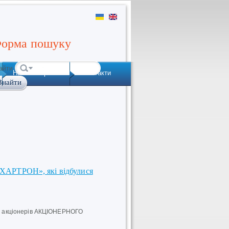
орма пошуку
айти
Наша історія
Контакти
 «ХАРТРОН», які відбулися
ори акціонерів АКЦІОНЕРНОГО