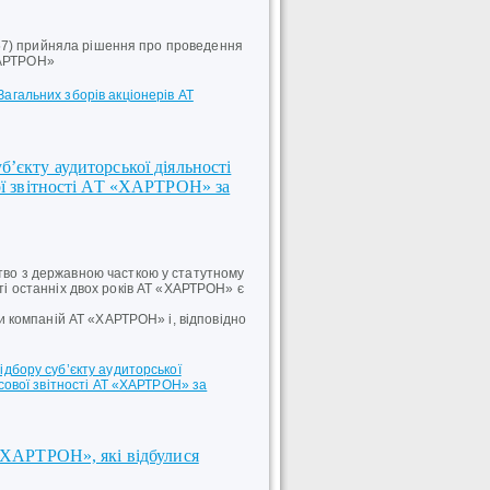
57) прийняла рішення про проведення
ХАРТРОН»
агальних зборів акціонерів АТ
’єкту аудиторської діяльності
вої звітності АТ «ХАРТРОН» за
о з державною часткою у статутному
сті останніх двох років АТ «ХАРТРОН» є
 компаній АТ «ХАРТРОН» і, відповідно
дбору суб’єкту аудиторської
нсової звітності АТ «ХАРТРОН» за
 «ХАРТРОН», які відбулися