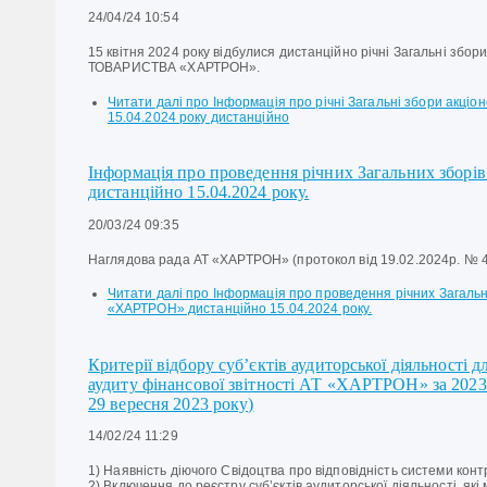
24/04/24 10:54
15 квітня 2024 року відбулися дистанційно річні Загальні зб
ТОВАРИСТВА «ХАРТРОН».
Читати далі
про Інформація про річні Загальні збори акціо
15.04.2024 року дистанційно
Інформація про проведення річних Загальних збор
дистанційно 15.04.2024 року.
20/03/24 09:35
Наглядова рада АТ «ХАРТРОН» (протокол від 19.02.2024р. № 
Читати далі
про Інформація про проведення річних Загальни
«ХАРТРОН» дистанційно 15.04.2024 року.
Критерії відбору суб’єктів аудиторської діяльності д
аудиту фінансової звітності АТ «ХАРТРОН» за 2023
29 вересня 2023 року)
14/02/24 11:29
1) Наявність діючого Свідоцтва про відповідність системи конт
2) Включення до реєстру суб’єктів аудиторської діяльності, як