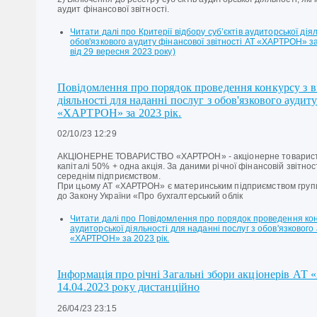
аудит фінансової звітності.
Читати далі
про Критерії відбору суб’єктів аудиторської дія
обов'язкового аудиту фінансової звітності АТ «ХАРТРОН» з
від 29 вересня 2023 року)
Повідомлення про порядок проведення конкурсу з ві
діяльності для наданні послуг з обов'язкового аудит
«ХАРТРОН» за 2023 рік.
02/10/23 12:29
АКЦІОНЕРНЕ ТОВАРИСТВО «ХАРТРОН» - акціонерне товариств
капіталі 50% + одна акція. За даними річної фінансовій звітно
середнім підприємством.
При цьому АТ «ХАРТРОН» є материнським підприємством групи
до Закону України «Про бухгалтерський облік
Читати далі
про Повідомлення про порядок проведення конк
аудиторської діяльності для наданні послуг з обов'язкового 
«ХАРТРОН» за 2023 рік.
Інформація про річні Загальні збори акціонерів АТ
14.04.2023 року дистанційно
26/04/23 23:15