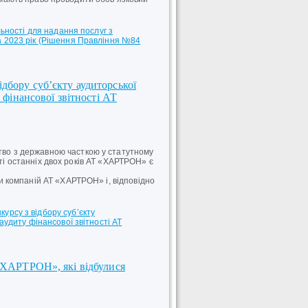
льності для надання послуг з
а 2023 рік (Рішення Правління №84
дбору суб’єкту аудиторської
у фінансової звітності АТ
о з державною часткою у статутному
сті останніх двох років АТ «ХАРТРОН» є
 компаній АТ «ХАРТРОН» і, відповідно
урсу з відбору суб’єкту
аудиту фінансової звітності АТ
 «ХАРТРОН», які відбулися