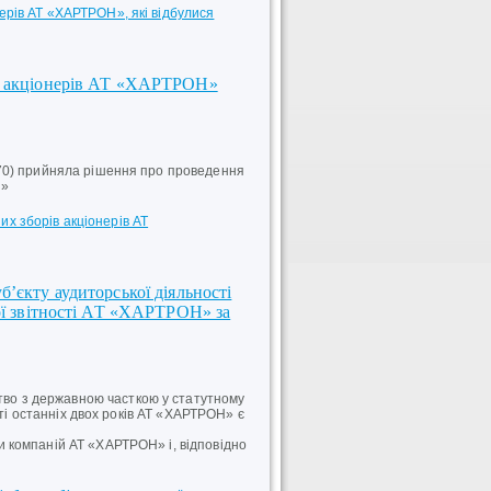
нерів АТ «ХАРТРОН», які відбулися
ів акціонерів АТ «ХАРТРОН»
70) прийняла рішення про проведення
Н»
х зборів акціонерів АТ
’єкту аудиторської діяльності
вої звітності АТ «ХАРТРОН» за
о з державною часткою у статутному
сті останніх двох років АТ «ХАРТРОН» є
 компаній АТ «ХАРТРОН» і, відповідно