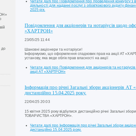
Читати далі
про Повідомлення про проведення конкурсу з ві
діяльності для наданні послуг з обов'язкового аудиту фіна
2025 рік.
ОН»
ю
Повідомлення для акціонерів та нотаріусів щодо о
вій
«ХАРТРОН»
23/05/25 11:44
 до
Шановні акціонери та нотаріуси!
Інформуємо, що оформлення спадкових прав на акції АТ «ХАР
установу, яка веде облік прав власності на акції
Читати далі
про Повідомлення для акціонерів та нотаріус
акції АТ «ХАРТРОН»
Інформація про річні Загальні збори акціонерів АТ
дистанційно 15.04.2025 року.
22/04/25 20:03
15 квітня 2025 року відбулися дистанційно річні Загальні зб
ТОВАРИСТВА «ХАРТРОН».
Читати далі
про Інформація про річні Загальні збори акціо
дистанційно 15.04.2025 року.