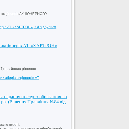
ори акціонерів АКЦІОНЕРНОГО
нерів АТ «ХАРТРОН», які відбулися
ів акціонерів АТ «ХАРТРОН»
47) прийняла рішення
х зборів акціонерів АТ
ля надання послуг з обов'язкового
 рік (Рішення Правління №84 від
ролю якості.
і мають право проводити обов’язковий