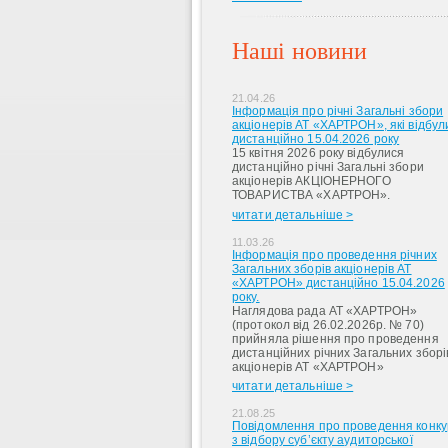
Наші новини
21.04.26
Інформація про річні Загальні збори
акціонерів АТ «ХАРТРОН», які відбул
дистанційно 15.04.2026 року
15 квітня 2026 року відбулися
дистанційно річні Загальні збори
акціонерів АКЦІОНЕРНОГО
ТОВАРИСТВА «ХАРТРОН».
читати детальніше >
11.03.26
Інформація про проведення річних
Загальних зборів акціонерів АТ
«ХАРТРОН» дистанційно 15.04.2026
року.
Наглядова рада АТ «ХАРТРОН»
(протокол від 26.02.2026р. № 70)
прийняла рішення про проведення
дистанційних річних Загальних зборі
акціонерів АТ «ХАРТРОН»
читати детальніше >
21.08.25
Повідомлення про проведення конку
з відбору суб’єкту аудиторської