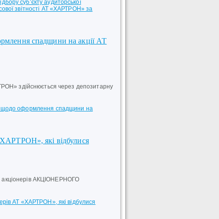
дбору суб’єкту аудиторської
нсової звітності АТ «ХАРТРОН» за
формлення спадщини на акції АТ
ТРОН» здійснюється через депозитарну
ів щодо оформлення спадщини на
 «ХАРТРОН», які відбулися
ори акціонерів АКЦІОНЕРНОГО
нерів АТ «ХАРТРОН», які відбулися