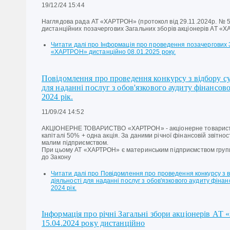
19/12/24 15:44
Наглядова рада АТ «ХАРТРОН» (протокол від 29.11.2024р. № 
дистанційних позачергових Загальних зборів акціонерів АТ «
Читати далі
про Інформація про проведення позачергових З
«ХАРТРОН» дистанційно 08.01.2025 року.
Повідомлення про проведення конкурсу з відбору суб
для наданні послуг з обов'язкового аудиту фінансо
2024 рік.
11/09/24 14:52
АКЦІОНЕРНЕ ТОВАРИСТВО «ХАРТРОН» - акціонерне товариств
капіталі 50% + одна акція. За даними річної фінансовій звітно
малим підприємством.
При цьому АТ «ХАРТРОН» є материнським підприємством групи
до Закону
Читати далі
про Повідомлення про проведення конкурсу з ві
діяльності для наданні послуг з обов'язкового аудиту фіна
2024 рік.
Інформація про річні Загальні збори акціонерів АТ
15.04.2024 року дистанційно