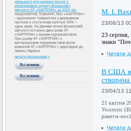
діяльності для наданні послуг з
обов'язкового аудиту фінансової
М. І. Ва
звітності АТ «ХАРТРОН» за 2025 рік.
АКЦІОНЕРНЕ ТОВАРИСТВО «ХАРТРОН»
- акціонерне товариство з державною
23/08/13 0
часткою у статутному капіталі 50% +
одна акція. За даними річної фінансовій
звітності останніх двох років АТ
23 серпня,
«ХАРТРОН» є малим підприємством.
При цьому АТ «ХАРТРОН» є
знаки "Поч
материнським підприємством групи
компаній АТ «ХАРТРОН» і, відповідно до
Закону України
Читати д
читати детальніше >
В США ві
створена
23/04/13 1
21 квітня 2
Уоллопс (В
ракети-нос
Читати д