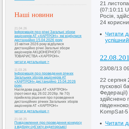
21 листопа
(07:10:11 
Наші новини
Росія, зді
24 корисн
21.04.26
Інформація про річні Загальні збори
Читати д
акціонерів АТ «ХАРТРОН», які відбулися
успішний
дистанційно 15.04.2026 року
15 квітня 2026 року відбулися
дистанційно річні Загальні збори
акціонерів АКЦІОНЕРНОГО
22.08.20
ТОВАРИСТВА «ХАРТРОН».
читати детальніше >
23/08/13 0
11.03.26
Інформація про проведення річних
Загальних зборів акціонерів АТ
22 серпня 
«ХАРТРОН» дистанційно 15.04.2026
пускової б
року.
Наглядова рада АТ «ХАРТРОН»
Федерації)
(протокол від 26.02.2026р. № 70)
прийняла рішення про проведення
здійснено 
дистанційних річних Загальних зборів
південноко
акціонерів АТ «ХАРТРОН»
KompSat-5 
читати детальніше >
21.08.25
Читати д
Повідомлення про проведення конкурсу
з відбору суб’єкту аудиторської