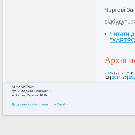
Чергові За
відбудутьс
Читати д
"ХАРТР
Архів н
2026
(2)
|
2025
(5
(1)
|
2014
(7)
|
20
«
»
АТ
ХАРТРОН
вул. Академiка Проскури, 1
м. Харків, Україна, 61070
Державне космічне агентство України