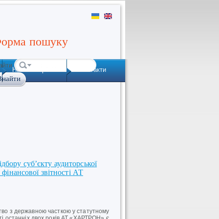
орма пошуку
айти
Наша історія
Контакти
дбору суб’єкту аудиторської
у фінансової звітності АТ
о з державною часткою у статутному
сті останніх двох років АТ «ХАРТРОН» є