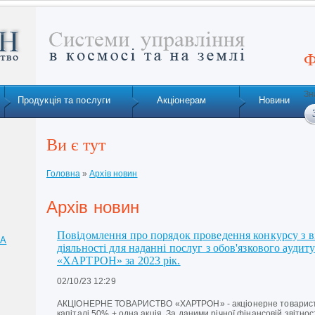
Ф
Зн
Продукція та послуги
Акціонерам
Новини
Ви є тут
Головна
»
Архів новин
Архів новин
Повідомлення про порядок проведення конкурсу з ві
ТА
діяльності для наданні послуг з обов'язкового аудит
«ХАРТРОН» за 2023 рік.
02/10/23 12:29
АКЦІОНЕРНЕ ТОВАРИСТВО «ХАРТРОН» - акціонерне товариств
капіталі 50% + одна акція. За даними річної фінансовій звітно