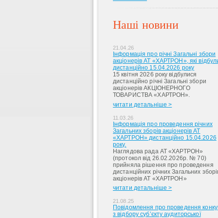
Наші новини
21.04.26
Інформація про річні Загальні збори
акціонерів АТ «ХАРТРОН», які відбул
дистанційно 15.04.2026 року
15 квітня 2026 року відбулися
дистанційно річні Загальні збори
акціонерів АКЦІОНЕРНОГО
ТОВАРИСТВА «ХАРТРОН».
читати детальніше >
11.03.26
Інформація про проведення річних
Загальних зборів акціонерів АТ
«ХАРТРОН» дистанційно 15.04.2026
року.
Наглядова рада АТ «ХАРТРОН»
(протокол від 26.02.2026р. № 70)
прийняла рішення про проведення
дистанційних річних Загальних зборі
акціонерів АТ «ХАРТРОН»
читати детальніше >
21.08.25
Повідомлення про проведення конку
з відбору суб’єкту аудиторської