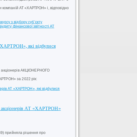
 компаній АТ «ХАРТРОН» і, відповідно
урсу з відбору суб’єкту
аудиту фінансової звітності АТ
 «ХАРТРОН», які відбулися
ори акціонерів АКЦІОНЕРНОГО
АРТРОН» за 2022 рік:
нерів АТ «ХАРТРОН», які відбулися
ів акціонерів АТ «ХАРТРОН»
39) прийняла рішення про