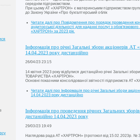
середнім підприємством.
При цьому АТ «ХАРТРОН» є материнським підприємством групи
до Закону України «Про бухгалтерський облік
Читати далі
про Повідомлення про порядок проведення конк
аудиторської діяльності для наданні послуг з обов'язкового 
«ХАРТРОН» за 2023 рік.
ися
Інформація про річні Загальні збори акціонерів АТ
14.04.2023 року дистанційно
26/04/23 23:15
14 квітня 2023 року відбулися дистанційно річні Загальні зб
ТОВАРИСТВА «ХАРТРОН».
Основні показники консолідованої звітності підприємств АТ «Х
Читати далі
про Інформація про річні Загальні збори акціо
14.04.2023 року дистанційно
в
Інформація про проведення річних Загальних збор
дистанційно 14.04.2023 року
29/03/23 19:49
рсу
Наглядова рада АТ «ХАРТРОН» (протокол від 15.02.2023р. № 