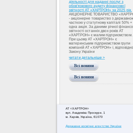
діяльності для наданні послуг з
обов'язкового аудиту фінансової
звітності АТ «ХАРТРОН» за 2025 рік.
АКЦІОНЕРНЕ ТОВАРИСТВО «ХАРТР
- акціонерне товариство з державно
часткою у статутному капіталі 50% +
одна акція. За даними річної фінансо
звітності останніх двох років АТ
«ХАРТРОН» є малим підприємством.
При цьому АТ «ХАРТРОН» є
материнським підприємством групи
компаній АТ «ХАРТРОН» і, відповідно
Закону України
читати детальніше >
«
»
АТ
ХАРТРОН
вул. Академiка Проскури, 1
м. Харків, Україна, 61070
Державне космічне агентство України