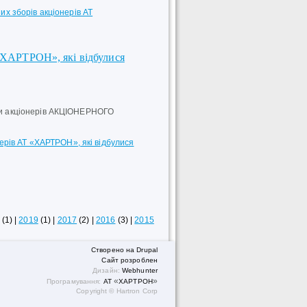
х зборів акціонерів АТ
 «ХАРТРОН», які відбулися
ори акціонерів АКЦІОНЕРНОГО
нерів АТ «ХАРТРОН», які відбулися
(1)
|
2019
(1)
|
2017
(2)
|
2016
(3)
|
2015
Створено на Drupal
Сайт розроблен
Дизайн:
We
bhunter
«
»
Програмування:
АТ
ХАРТРОН
Copyright © Hartron Corp