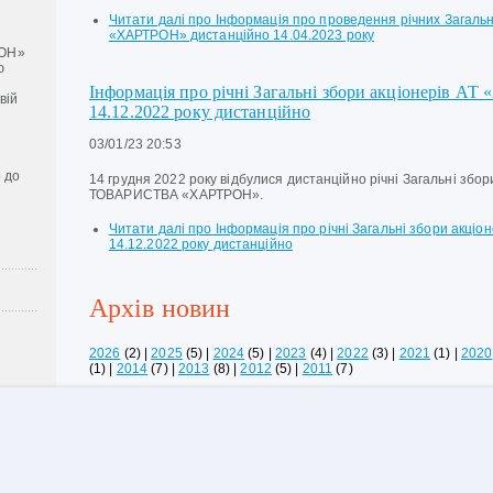
Читати далі
про Інформація про проведення річних Загальни
«ХАРТРОН» дистанційно 14.04.2023 року
ОН»
ю
Інформація про річні Загальні збори акціонерів АТ
вій
14.12.2022 року дистанційно
03/01/23 20:53
 до
14 грудня 2022 року відбулися дистанційно річні Загальні зб
ТОВАРИСТВА «ХАРТРОН».
Читати далі
про Інформація про річні Загальні збори акціо
14.12.2022 року дистанційно
Архів новин
2026
(2)
|
2025
(5)
|
2024
(5)
|
2023
(4)
|
2022
(3)
|
2021
(1)
|
2020
(1)
|
2014
(7)
|
2013
(8)
|
2012
(5)
|
2011
(7)