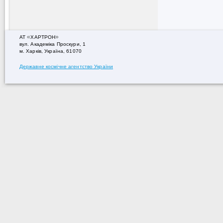
«
»
АТ
ХАРТРОН
вул. Академiка Проскури, 1
м. Харків, Україна, 61070
Державне космічне агентство України