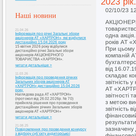
2023 рік
02/10/23 1
Наші новини
АКЦІОНЕР
товариство
21.04.26
Інформація про річні Загальні збори
одна акція.
акціонерів АТ «ХАРТРОН», які відбулися
років АТ «
дистанційно 15.04.2026 року
15 квітня 2026 року відбулися
При цьому
дистанційно річні Загальні збори
компаній А
акціонерів АКЦІОНЕРНОГО
ТОВАРИСТВА «ХАРТРОН».
бухгалтерс
читати детальніше >
від 16.07.
11.03.26
складає ко
Інформація про проведення річних
звітність у
Загальних зборів акціонерів АТ
«ХАРТРОН» дистанційно 15.04.2026
АТ «ХАРТРО
року.
Наглядова рада АТ «ХАРТРОН»
звітності т
(протокол від 26.02.2026р. № 70)
з метою ви
прийняла рішення про проведення
дистанційних річних Загальних зборів
звітність в
акціонерів АТ «ХАРТРОН»
фінансовий
читати детальніше >
результати
21.08.25
зазначену 
Повідомлення про проведення конкурсу
з відбору суб’єкту аудиторської
фінансової 