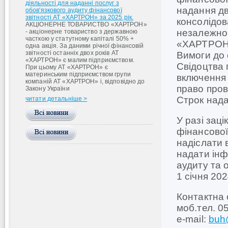
діяльності для наданні послуг з
надання дв
обов'язкового аудиту фінансової
звітності АТ «ХАРТРОН» за 2025 рік.
консолідов
АКЦІОНЕРНЕ ТОВАРИСТВО «ХАРТРОН»
незалежног
- акціонерне товариство з державною
часткою у статутному капіталі 50% +
«ХАРТРОН»,
одна акція. За даними річної фінансовій
звітності останніх двох років АТ
Вимоги до с
«ХАРТРОН» є малим підприємством.
Свідоцтва 
При цьому АТ «ХАРТРОН» є
материнським підприємством групи
включення 
компаній АТ «ХАРТРОН» і, відповідно до
право пров
Закону України
Строк надан
читати детальніше >
У разі заці
фінансової
надіслати 
надати інф
аудиту та 
1 січня 202
Контактна 
моб.тел. 0
e-mail:
buh