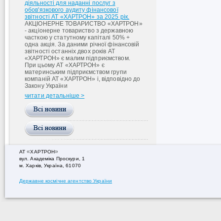
діяльності для наданні послуг з
обов'язкового аудиту фінансової
звітності АТ «ХАРТРОН» за 2025 рік.
АКЦІОНЕРНЕ ТОВАРИСТВО «ХАРТРОН»
- акціонерне товариство з державною
часткою у статутному капіталі 50% +
одна акція. За даними річної фінансовій
звітності останніх двох років АТ
«ХАРТРОН» є малим підприємством.
При цьому АТ «ХАРТРОН» є
материнським підприємством групи
компаній АТ «ХАРТРОН» і, відповідно до
Закону України
читати детальніше >
«
»
АТ
ХАРТРОН
вул. Академiка Проскури, 1
м. Харків, Україна, 61070
Державне космічне агентство України