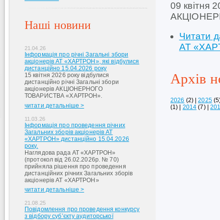
09 квітня 2
АКЦІОНЕР
Наші новини
Читати д
АТ «ХА
21.04.26
Інформація про річні Загальні збори
акціонерів АТ «ХАРТРОН», які відбулися
дистанційно 15.04.2026 року
Архів н
15 квітня 2026 року відбулися
дистанційно річні Загальні збори
акціонерів АКЦІОНЕРНОГО
ТОВАРИСТВА «ХАРТРОН».
2026
(2)
|
2025
(5
читати детальніше >
(1)
|
2014
(7)
|
20
11.03.26
Інформація про проведення річних
Загальних зборів акціонерів АТ
«ХАРТРОН» дистанційно 15.04.2026
року.
Наглядова рада АТ «ХАРТРОН»
(протокол від 26.02.2026р. № 70)
прийняла рішення про проведення
дистанційних річних Загальних зборів
акціонерів АТ «ХАРТРОН»
читати детальніше >
21.08.25
Повідомлення про проведення конкурсу
з відбору суб’єкту аудиторської