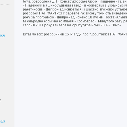
була розроблена ДП «Конструкторське бюро «Південне» та в
«Південний машинобудівний завод» в кооперації з українським
ракет-носіїв «Дніпро» здійснюється із шахтної пускової устан
розробки ПАТ "ХАРТРОН" забезпечує високу точність виведення
року за програмою «Дніпро» здійснено 18 пусків. Постачальни
Міжнародна космічна компанія «Космотрас». Минулого разу рак
серпня 2011 року, і вивела на орбіту український КА «Січ-2».
Вітаємо всіх розробників СУ РН "Дніпро ", робітників ПАТ "ХА
ися
в
рсу