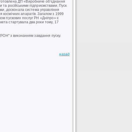
иготовлена ДП «Виробниче об’єднання
и та російськими підприємствами. Пуск
овки, досконала система управління
 космічних апаратів. Загалом з 1999
ком пускових послуг РН «Дніпро» є
ета стартувала два роки тому, 17
РТРОН" з виконанням завдання пуску.
назад