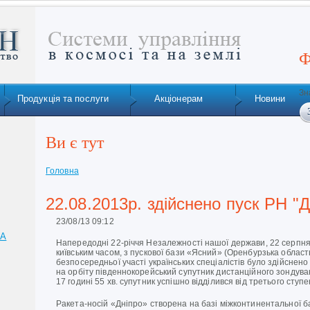
Ф
Зн
Продукція та послуги
Акціонерам
Новини
Ви є тут
Головна
22.08.2013р. здійснено пуск РН "Д
23/08/13 09:12
ТА
Напередодні 22-річчя Незалежності нашої держави, 22 серпня 
київським часом, з пускової бази «Ясний» (Оренбурзька область
безпосередньої участі українських спеціалістів було здійснено
на орбіту південнокорейський супутник дистанційного зондува
17 годині 55 хв. супутник успішно відділився від третього ступ
Ракета-носій «Дніпро» створена на базі міжконтинентальної ба