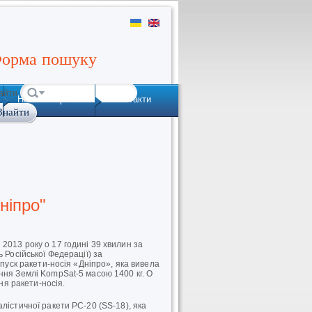
орма пошуку
айти
Наша історія
Контакти
ніпро"
2013 року о 17 годині 39 хвилин за
 Російської Федерації) за
 пуск ракети-носія «Дніпро», яка вивела
ння Землі KompSat-5 масою 1400 кг. О
еня ракети-носія.
лістичної ракети РС-20 (SS-18), яка