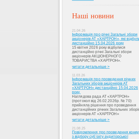
Наші новини
21.04.26
Інформація про річні Загальні збори
акціонерів АТ «ХАРТРОН», які відбул
дистанційно 15.04.2026 року
15 квітня 2026 року відбулися
дистанційно річні Загальні збори
акціонерів АКЦІОНЕРНОГО
ТОВАРИСТВА «ХАРТРОН».
читати детальніше >
11.03.26
Інформація про проведення річних
Загальних зборів акціонерів АТ
«ХАРТРОН» дистанційно 15.04.2026
року.
Наглядова рада АТ «ХАРТРОН»
(протокол від 26.02.2026р. № 70)
прийняла рішення про проведення
дистанційних річних Загальних зборі
акціонерів АТ «ХАРТРОН»
читати детальніше >
21.08.25
Повідомлення про проведення конку
з відбору суб’єкту аудиторської