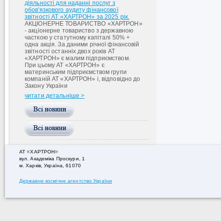
діяльності для наданні послуг з
обов'язкового аудиту фінансової
звітності АТ «ХАРТРОН» за 2025 рік.
АКЦІОНЕРНЕ ТОВАРИСТВО «ХАРТРОН»
- акціонерне товариство з державною
часткою у статутному капіталі 50% +
одна акція. За даними річної фінансовій
звітності останніх двох років АТ
«ХАРТРОН» є малим підприємством.
При цьому АТ «ХАРТРОН» є
материнським підприємством групи
компаній АТ «ХАРТРОН» і, відповідно до
Закону України
читати детальніше >
«
»
АТ
ХАРТРОН
вул. Академiка Проскури, 1
м. Харків, Україна, 61070
Державне космічне агентство України