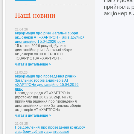
Наглядова 
прийняла р
акціонерів
Наші новини
21.04.26
Інформація про річні Загальні збори
акціонерів АТ «ХАРТРОН», які відбулися
дистанційно 15.04.2026 року
15 квітня 2026 року відбулися
дистанційно річні Загальні збори
акціонерів АКЦІОНЕРНОГО
ТОВАРИСТВА «ХАРТРОН».
читати детальніше >
11.03.26
Інформація про проведення річних
Загальних зборів акціонерів АТ
«ХАРТРОН» дистанційно 15.04.2026
року.
Наглядова рада АТ «ХАРТРОН»
(протокол від 26.02.2026р. № 70)
прийняла рішення про проведення
дистанційних річних Загальних зборів
акціонерів АТ «ХАРТРОН»
читати детальніше >
21.08.25
Повідомлення про проведення конкурсу
з відбору суб’єкту аудиторської