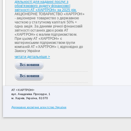
діяльності для наданні послуг з
обов'язкового аудиту фінансової
звітності АТ «ХАРТРОН» за 2025 рік.
АКЦІОНЕРНЕ ТОВАРИСТВО «ХАРТРОН»
- акціонерне товариство з державною
часткою у статутному капіталі 50% +
одна акція. За даними річної фінансовій
звітності останніх двох років АТ
«ХАРТРОН» є малим підприємством.
При цьому АТ «ХАРТРОН» є
материнським підприємством групи
компаній АТ «ХАРТРОН» і, відповідно до
Закону України
читати детальніше >
«
»
АТ
ХАРТРОН
вул. Академiка Проскури, 1
м. Харків, Україна, 61070
Державне космічне агентство України