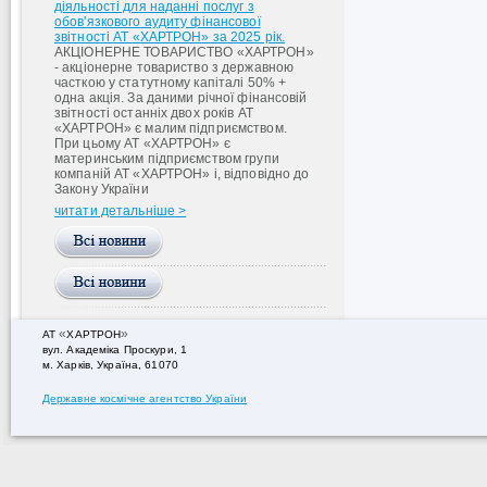
діяльності для наданні послуг з
обов'язкового аудиту фінансової
звітності АТ «ХАРТРОН» за 2025 рік.
АКЦІОНЕРНЕ ТОВАРИСТВО «ХАРТРОН»
- акціонерне товариство з державною
часткою у статутному капіталі 50% +
одна акція. За даними річної фінансовій
звітності останніх двох років АТ
«ХАРТРОН» є малим підприємством.
При цьому АТ «ХАРТРОН» є
материнським підприємством групи
компаній АТ «ХАРТРОН» і, відповідно до
Закону України
читати детальніше >
«
»
АТ
ХАРТРОН
вул. Академiка Проскури, 1
м. Харків, Україна, 61070
Державне космічне агентство України