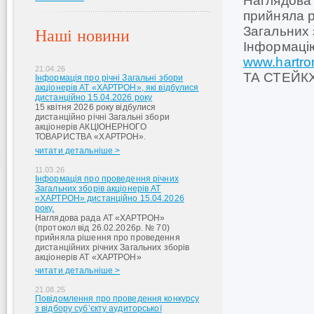
Наглядова 
прийняла р
Загальних 
Наші новини
Інформаці
www.hartro
21.04.26
ТА СТЕЙКХ
Інформація про річні Загальні збори
акціонерів АТ «ХАРТРОН», які відбулися
дистанційно 15.04.2026 року
15 квітня 2026 року відбулися
дистанційно річні Загальні збори
акціонерів АКЦІОНЕРНОГО
ТОВАРИСТВА «ХАРТРОН».
читати детальніше >
11.03.26
Інформація про проведення річних
Загальних зборів акціонерів АТ
«ХАРТРОН» дистанційно 15.04.2026
року.
Наглядова рада АТ «ХАРТРОН»
(протокол від 26.02.2026р. № 70)
прийняла рішення про проведення
дистанційних річних Загальних зборів
акціонерів АТ «ХАРТРОН»
читати детальніше >
21.08.25
Повідомлення про проведення конкурсу
з відбору суб’єкту аудиторської