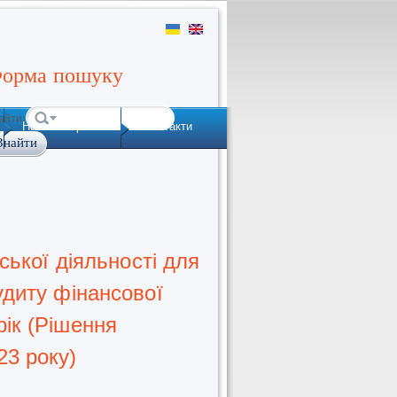
орма пошуку
айти
Наша історія
Контакти
рської діяльності для
удиту фінансової
рік (Рішення
23 року)