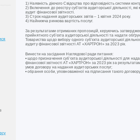
1) Наявність діючого Свідоцтва про відповідність системи конт
2) Включення до реєстру суб’єктів аудиторської діяльності, як
аудит фінансової звітності.
3) Строк надання аудиторських звітів – 1 квітня 2024 року.
4) Найнижча ринкова вартість послуг.
За результатами отриманих пропозицій, керуючись затвердже
прийнятного суб’єкта аудиторської діяльності та надати обґру
ися
Товариства щодо вибору одного суб’єкта аудиторської діяльнос
аудиту фінансової звітності АТ «ХАРТРОН» за 2023 рік.
Винести на засідання Наглядової ради питання:
• щодо призначення суб’єкта аудиторської діяльності для нада
фінансової звітності АТ «ХАРТРОН» за 2023 рік за результата
умов договору на надання аудиторських послуг;
• обрання особи, уповноваженої на підписання такого договору 
в
рсу