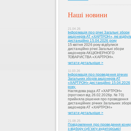
Наші новини
21.04.26
Інформація про річні Загальні збори
акціонерів АТ «ХАРТРОН», які відбул
дистанційно 15.04.2026 року
15 квітня 2026 року відбулися
дистанційно річні Загальні збори
акціонерів АКЦІОНЕРНОГО
ТОВАРИСТВА «ХАРТРОН».
читати детальніше >
11.03.26
Інформація про проведення річних
Загальних зборів акціонерів АТ
«ХАРТРОН» дистанційно 15.04.2026
року.
Наглядова рада АТ «ХАРТРОН»
(протокол від 26.02.2026р. № 70)
прийняла рішення про проведення
дистанційних річних Загальних зборі
акціонерів АТ «ХАРТРОН»
читати детальніше >
21.08.25
Повідомлення про проведення конку
з відбору суб’єкту аудиторської