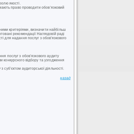
ролю якості.
і мають право проводити обов’язковий
ними критеріями, визначити найбільш
нтовані рекомендації Наглядовій раді
ті для надання послуг з обов'язкового
ння послуг з обов’язкового аудиту
ми конкурсного відбору та узгодження
з суб’єктом аудиторської діяльності.
назад