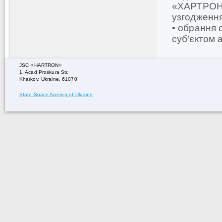
«ХАРТРОН» 
узгодження
• обрання 
суб’єктом 
«
»
JSC
HARTRON
1, Acad Proskura Str.
Kharkov, Ukraine, 61070
State Space Agency of Ukraine