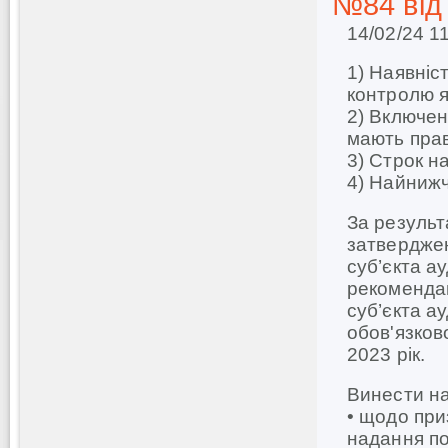
№84 від 
14/02/24 1
1) Наявніс
контролю я
2) Включенн
мають прав
3) Строк на
4) Найнижч
За результ
затверджен
суб’єкта а
рекомендац
суб’єкта а
обов'язков
2023 рік.
Винести на
• щодо при
надання по