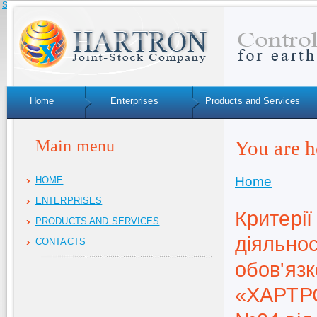
Skip to navigation
Home
Enterprises
Products and Services
Main menu
You are h
Home
HOME
ENTERPRISES
Критерії
PRODUCTS AND SERVICES
діяльнос
CONTACTS
обов'язк
«ХАРТРО