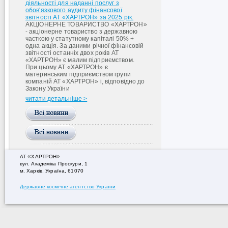
діяльності для наданні послуг з
обов'язкового аудиту фінансової
звітності АТ «ХАРТРОН» за 2025 рік.
АКЦІОНЕРНЕ ТОВАРИСТВО «ХАРТРОН»
- акціонерне товариство з державною
часткою у статутному капіталі 50% +
одна акція. За даними річної фінансовій
звітності останніх двох років АТ
«ХАРТРОН» є малим підприємством.
При цьому АТ «ХАРТРОН» є
материнським підприємством групи
компаній АТ «ХАРТРОН» і, відповідно до
Закону України
читати детальніше >
«
»
АТ
ХАРТРОН
вул. Академiка Проскури, 1
м. Харків, Україна, 61070
Державне космічне агентство України