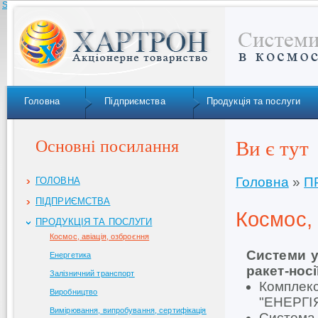
Skip to navigation
Головна
Підприємства
Продукція та послуги
Основні посилання
Ви є тут
Головна
»
П
ГОЛОВНА
ПІДПРИЄМСТВА
Космос, 
ПРОДУКЦІЯ ТА ПОСЛУГИ
Космос, авіація, озброєння
Системи у
Енергетика
ракет-носі
Залізничний транспорт
Комплек
Виробництво
"ЕНЕРГІ
Вимірювання, випробування, сертифікація
Система 