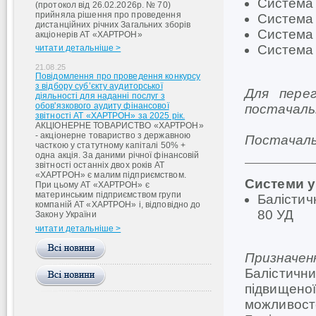
Система 
(протокол від 26.02.2026р. № 70)
прийняла рішення про проведення
Система 
дистанційних річних Загальних зборів
Система 
акціонерів АТ «ХАРТРОН»
Система 
читати детальніше >
21.08.25
Повідомлення про проведення конкурсу
з відбору суб’єкту аудиторської
Для пере
діяльності для наданні послуг з
обов'язкового аудиту фінансової
постачал
звітності АТ «ХАРТРОН» за 2025 рік.
АКЦІОНЕРНЕ ТОВАРИСТВО «ХАРТРОН»
- акціонерне товариство з державною
Постачаль
часткою у статутному капіталі 50% +
одна акція. За даними річної фінансовій
звітності останніх двох років АТ
«ХАРТРОН» є малим підприємством.
Системи у
При цьому АТ «ХАРТРОН» є
материнським підприємством групи
Балістич
компаній АТ «ХАРТРОН» і, відповідно до
80 УД
Закону України
читати детальніше >
Призначен
Балістичн
підвищеної
можливосте