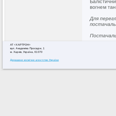
Балістични
вогнем танк
Для перегл
постачал
Постачаль
«
»
АТ
ХАРТРОН
вул. Академiка Проскури, 1
м. Харків, Україна, 61070
Державне космічне агентство України