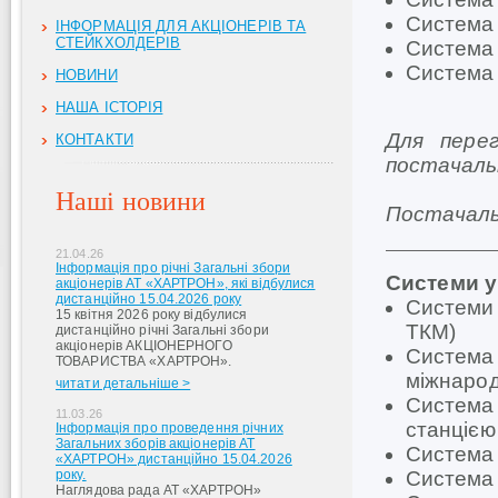
Система 
ІНФОРМАЦІЯ ДЛЯ АКЦІОНЕРІВ ТА
СТЕЙКХОЛДЕРІВ
Система 
Система 
НОВИНИ
НАША ІСТОРІЯ
Для пере
КОНТАКТИ
постачал
Наші новини
Постачаль
21.04.26
Інформація про річні Загальні збори
Системи у
акціонерів АТ «ХАРТРОН», які відбулися
дистанційно 15.04.2026 року
Системи
15 квітня 2026 року відбулися
ТКМ)
дистанційно річні Загальні збори
акціонерів АКЦІОНЕРНОГО
Система 
ТОВАРИСТВА «ХАРТРОН».
міжнарод
читати детальніше >
Система
11.03.26
станцією
Інформація про проведення річних
Загальних зборів акціонерів АТ
Система 
«ХАРТРОН» дистанційно 15.04.2026
року.
Система 
Наглядова рада АТ «ХАРТРОН»