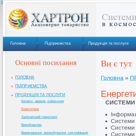
Skip to navigation
Головна
Підприємства
Продукція та послуги
Основні посилання
Ви є тут
Головна
»
П
ГОЛОВНА
ПІДПРИЄМСТВА
Енергет
ПРОДУКЦІЯ ТА ПОСЛУГИ
СИСТЕМИ 
Космос, авіація, озброєння
Енергетика
Інформац
Залізничний транспорт
Системи
Виробництво
Системи 
Вимірювання, випробування, сертифікація
Системи