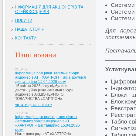
Системи 
ІНФОРМАЦІЯ ДЛЯ АКЦІОНЕРІВ ТА
Системи 
СТЕЙКХОЛДЕРІВ
Системи 
НОВИНИ
НАША ІСТОРІЯ
Для пере
постачал
КОНТАКТИ
Постачаль
Наші новини
Устаткува
21.04.26
Інформація про річні Загальні збори
акціонерів АТ «ХАРТРОН», які відбулися
Цифровий
дистанційно 15.04.2026 року
15 квітня 2026 року відбулися
Індикато
дистанційно річні Загальні збори
Блоки і 
акціонерів АКЦІОНЕРНОГО
ТОВАРИСТВА «ХАРТРОН».
Блок ком
читати детальніше >
Реєстрат
11.03.26
Реєстрат
Інформація про проведення річних
Табло св
Загальних зборів акціонерів АТ
«ХАРТРОН» дистанційно 15.04.2026
Сигналіз
року.
Наглядова рада АТ «ХАРТРОН»
Табло св