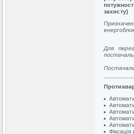
потужнос
захисту)
Призначени
енергоблок
Для пере
постачал
Постачаль
Протиавар
Автомати
Автомати
Автомати
Автомати
Автомати
Фіксація