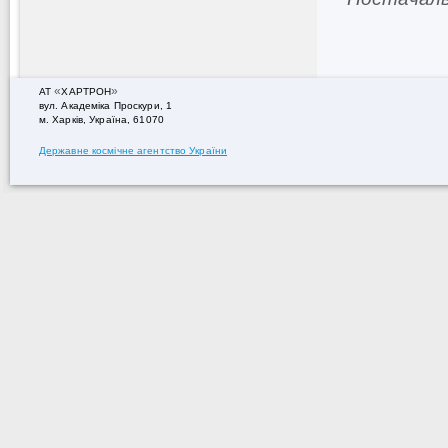
«
»
АТ
ХАРТРОН
вул. Академiка Проскури, 1
м. Харків, Україна, 61070
Державне космічне агентство України