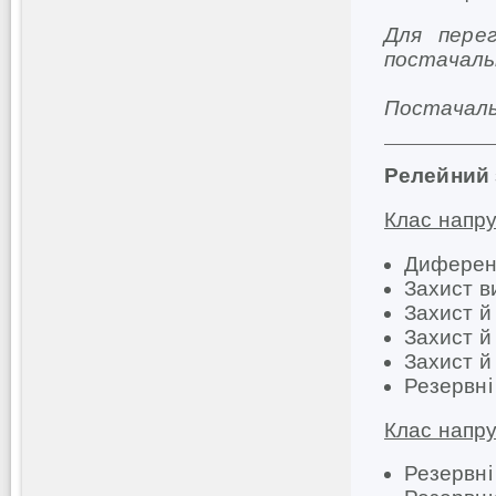
Для пере
постачал
Постачаль
Релейний 
Клас напру
Диферен
Захист 
Захист й
Захист й
Захист 
Резервні
Клас напру
Резервні