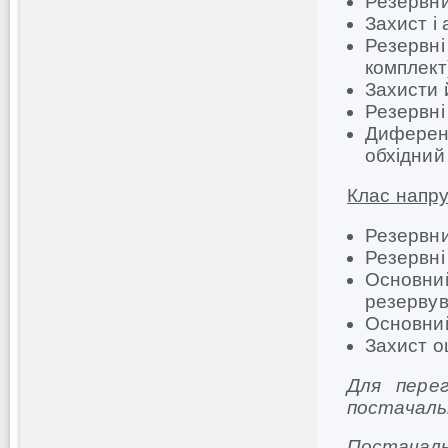
Резервни
Захист і
Резервн
комплек
Захисти 
Резервн
Диференц
обхідни
Клас напру
Резервни
Резервні
Основн
резерву
Основни
Захист 
Для перег
постачал
Постачаль