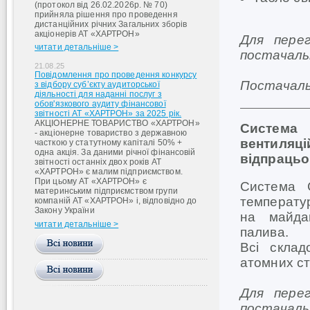
(протокол від 26.02.2026р. № 70)
прийняла рішення про проведення
дистанційних річних Загальних зборів
акціонерів АТ «ХАРТРОН»
Для пере
читати детальніше >
постачал
21.08.25
Повідомлення про проведення конкурсу
Постачаль
з відбору суб’єкту аудиторської
діяльності для наданні послуг з
обов'язкового аудиту фінансової
звітності АТ «ХАРТРОН» за 2025 рік.
АКЦІОНЕРНЕ ТОВАРИСТВО «ХАРТРОН»
Система
- акціонерне товариство з державною
вентиляц
часткою у статутному капіталі 50% +
одна акція. За даними річної фінансовій
відпрацьо
звітності останніх двох років АТ
«ХАРТРОН» є малим підприємством.
При цьому АТ «ХАРТРОН» є
Система 
материнським підприємством групи
температур
компаній АТ «ХАРТРОН» і, відповідно до
Закону України
на майда
читати детальніше >
палива.
Всі склад
атомних ст
Для пере
постачал