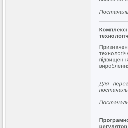
Постачаль
Комплек
технологі
Призначе
технологіч
підвищенн
вироблення
Для пере
постачал
Постачаль
Програмно
регулято